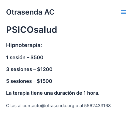
Ir
Otrasenda AC
al
Main
contenido
PSICOsalud
Men
Hipnoterapia:
1 sesión – $500
3 sesiones – $1200
5 sesiones – $1500
La terapia tiene una duración de 1 hora.
Citas al contacto@otrasenda.org o al 5562433168